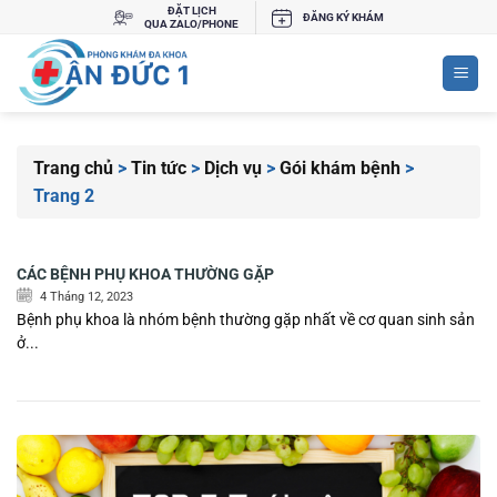
Bỏ
ĐẶT LỊCH
ĐĂNG KÝ KHÁM
QUA ZALO/PHONE
qua
nội
dung
Trang chủ
>
Tin tức
>
Dịch vụ
>
Gói khám bệnh
>
Trang 2
CÁC BỆNH PHỤ KHOA THƯỜNG GẶP
4 Tháng 12, 2023
Bệnh phụ khoa là nhóm bệnh thường gặp nhất về cơ quan sinh sản
ở...