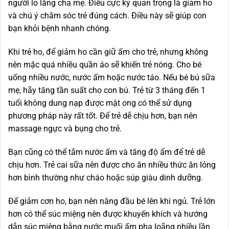
người lo lắng cha mẹ. Điều cực kỳ quan trọng là giảm ho
và chú ý chăm sóc trẻ đúng cách. Điều này sẽ giúp con
bạn khỏi bệnh nhanh chóng.
Khi trẻ ho, để giảm ho cần giữ ấm cho trẻ, nhưng không
nên mặc quá nhiều quần áo sẽ khiến trẻ nóng. Cho bé
uống nhiều nước, nước ấm hoặc nước táo. Nếu bé bú sữa
mẹ, hãy tăng tần suất cho con bú. Trẻ từ 3 tháng đến 1
tuổi không dung nạp được mật ong có thể sử dụng
phương pháp này rất tốt. Để trẻ dễ chịu hơn, bạn nên
massage ngực và bụng cho trẻ.
Bạn cũng có thể tắm nước ấm và tăng độ ẩm để trẻ dễ
chịu hơn. Trẻ cai sữa nên được cho ăn nhiều thức ăn lỏng
hơn bình thường như cháo hoặc súp giàu dinh dưỡng.
Để giảm cơn ho, bạn nên nâng đầu bé lên khi ngủ. Trẻ lớn
hơn có thể súc miệng nên được khuyến khích và hướng
dẫn súc miệng bằng nước muối ấm pha loãng nhiều lần