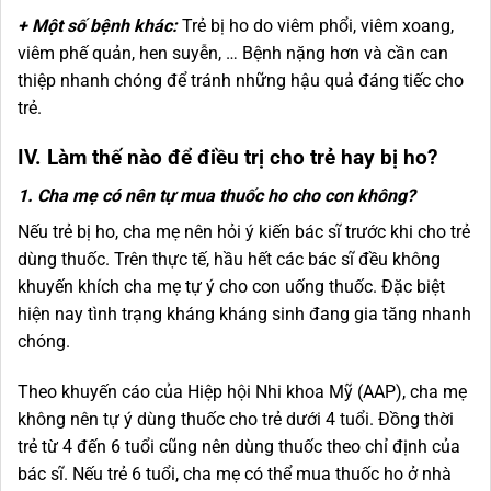
+ Một số bệnh khác:
Trẻ bị ho do viêm phổi, viêm xoang,
viêm phế quản, hen suyễn, … Bệnh nặng hơn và cần can
thiệp nhanh chóng để tránh những hậu quả đáng tiếc cho
trẻ.
IV. Làm thế nào để điều trị cho trẻ hay bị ho?
1. Cha mẹ có nên tự mua thuốc ho cho con không?
Nếu trẻ bị ho, cha mẹ nên hỏi ý kiến ​​bác sĩ trước khi cho trẻ
dùng thuốc. Trên thực tế, hầu hết các bác sĩ đều không
khuyến khích cha mẹ tự ý cho con uống thuốc. Đặc biệt
hiện nay tình trạng kháng kháng sinh đang gia tăng nhanh
chóng.
Theo khuyến cáo của Hiệp hội Nhi khoa Mỹ (AAP), cha mẹ
không nên tự ý dùng thuốc cho trẻ dưới 4 tuổi. Đồng thời
trẻ từ 4 đến 6 tuổi cũng nên dùng thuốc theo chỉ định của
bác sĩ. Nếu trẻ 6 tuổi, cha mẹ có thể mua thuốc ho ở nhà