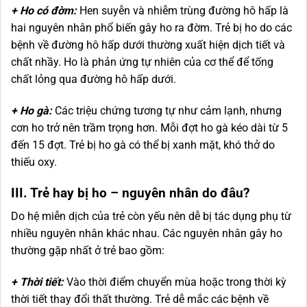
+ Ho có đờm:
Hen suyễn và nhiễm trùng đường hô hấp là
hai nguyên nhân phổ biến gây ho ra đờm. Trẻ bị ho do các
bệnh về đường hô hấp dưới thường xuất hiện dịch tiết và
chất nhầy. Ho là phản ứng tự nhiên của cơ thể để tống
chất lỏng qua đường hô hấp dưới.
+ Ho gà:
Các triệu chứng tương tự như cảm lạnh, nhưng
cơn ho trở nên trầm trọng hơn. Mỗi đợt ho gà kéo dài từ 5
đến 15 đợt. Trẻ bị ho gà có thể bị xanh mặt, khó thở do
thiếu oxy.
III. Trẻ hay bị ho – nguyên nhân do đâu?
Do hệ miễn dịch của trẻ còn yếu nên dễ bị tác dụng phụ từ
nhiều nguyên nhân khác nhau. Các nguyên nhân gây ho
thường gặp nhất ở trẻ bao gồm:
+ Thời tiết:
Vào thời điểm chuyển mùa hoặc trong thời kỳ
thời tiết thay đổi thất thường. Trẻ dễ mắc các bệnh về