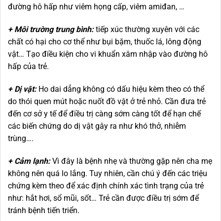
đường hô hấp như viêm họng cấp, viêm amiđan, …
+ Môi trường trung bình:
tiếp xúc thường xuyên với các
chất có hại cho cơ thể như bụi bặm, thuốc lá, lông động
vật… Tạo điều kiện cho vi khuẩn xâm nhập vào đường hô
hấp của trẻ.
+ Dị vật:
Ho dai dẳng không có dấu hiệu kèm theo có thể
do thói quen mút hoặc nuốt đồ vật ở trẻ nhỏ. Cần đưa trẻ
đến cơ sở y tế để điều trị càng sớm càng tốt để hạn chế
các biến chứng do dị vật gây ra như khó thở, nhiễm
trùng….
+ Cảm lạnh:
Vì đây là bệnh nhẹ và thường gặp nên cha mẹ
không nên quá lo lắng. Tuy nhiên, cần chú ý đến các triệu
chứng kèm theo để xác định chính xác tình trạng của trẻ
như: hắt hơi, sổ mũi, sốt… Trẻ cần được điều trị sớm để
tránh bệnh tiến triển.