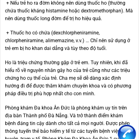
+ Nếu trẻ ho ra đờm không nên dùng thuốc ho (thường
chứa thuốc kháng histamine hoặc dextromethorphan). Mà
nên dùng thuốc long đờm để trị ho hiệu quả.
+ Thuốc ho có chứa (dexchlorpheniramine,
chlorpheniramine, alimemazine, v.v.) … Chỉ nên sử dụng ở
trẻ em bị ho khan dai dẳng và tùy theo độ tuổi.
Ho là triệu chứng thường gặp ở trẻ em. Tuy nhiên, khi đã
hiểu rõ về nguyên nhân gây ho của trẻ cũng như các triệu
chứng ho cụ thể của trẻ. Cha mẹ sẽ dễ dàng xác định
hướng đi để được thăm khám chuyên khoa và có phương
pháp điều trị phù hợp nhất cho con mình.
Phòng khám Đa khoa Ân Đức là phòng khám uy tín trên
địa bàn Thành phố Đà Nẵng. Và trở thành điểm khám
bệnh đáng tin cậy dành cho tất cả mọi người. Được phép
thông tuyến thẻ bảo hiểm y tế từ các tuyến bệnh viện quận,
huyện, trạm y tế. Phòng Khám Đa Khoa Ân Đức 1 cung cấp