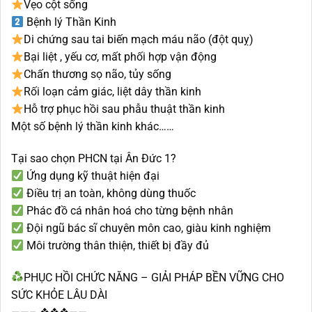
Vẹo cột sống
Bệnh lý Thần Kinh
Di chứng sau tai biến mạch máu não (đột quỵ)
Bại liệt , yếu cơ, mất phối hợp vận động
Chấn thương sọ não, tủy sống
Rối loạn cảm giác, liệt dây thần kinh
Hỗ trợ phục hồi sau phẫu thuật thần kinh
Một số bệnh lý thần kinh khác……
Tại sao chọn PHCN tại Ân Đức 1?
Ứng dụng kỹ thuật hiện đại
Điều trị an toàn, không dùng thuốc
Phác đồ cá nhân hoá cho từng bệnh nhân
Đội ngũ bác sĩ chuyên môn cao, giàu kinh nghiệm
Môi trường thân thiện, thiết bị đầy đủ
PHỤC HỒI CHỨC NĂNG – GIẢI PHÁP BỀN VỮNG CHO
SỨC KHỎE LÂU DÀI