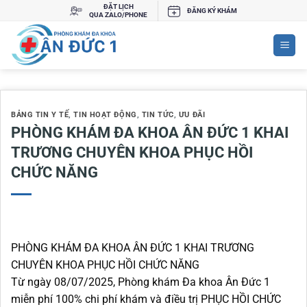
Bỏ
ĐẶT LỊCH
ĐĂNG KÝ KHÁM
QUA ZALO/PHONE
qua
nội
dung
BẢNG TIN Y TẾ
,
TIN HOẠT ĐỘNG
,
TIN TỨC
,
ƯU ĐÃI
PHÒNG KHÁM ĐA KHOA ÂN ĐỨC 1 KHAI
TRƯƠNG CHUYÊN KHOA PHỤC HỒI
CHỨC NĂNG
PHÒNG KHÁM ĐA KHOA ÂN ĐỨC 1 KHAI TRƯƠNG
CHUYÊN KHOA PHỤC HỒI CHỨC NĂNG
Từ ngày 08/07/2025, Phòng khám Đa khoa Ân Đức 1
miễn phí 100% chi phí khám và điều trị PHỤC HỒI CHỨC