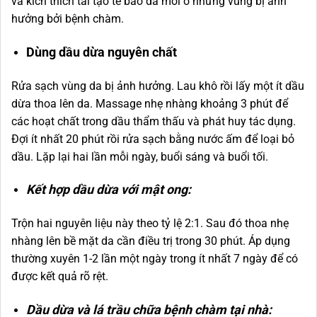
và kích thích tái tạo tế bào da mới ở những vùng bị ảnh
hưởng bởi bệnh chàm.
Dùng dầu dừa nguyên chất
Rửa sạch vùng da bị ảnh hưởng. Lau khô rồi lấy một ít dầu
dừa thoa lên da. Massage nhẹ nhàng khoảng 3 phút để
các hoạt chất trong dầu thẩm thấu và phát huy tác dụng.
Đợi ít nhất 20 phút rồi rửa sạch bằng nước ấm để loại bỏ
dầu. Lặp lại hai lần mỗi ngày, buổi sáng và buổi tối.
Kết hợp dầu dừa với mật ong:
Trộn hai nguyên liệu này theo tỷ lệ 2:1. Sau đó thoa nhẹ
nhàng lên bề mặt da cần điều trị trong 30 phút. Áp dụng
thường xuyên 1-2 lần một ngày trong ít nhất 7 ngày để có
được kết quả rõ rệt.
Dầu dừa và lá trầu chữa bệnh chàm tại nhà: