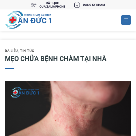
Bỏ
ĐẶT LỊCH
ĐĂNG KÝ KHÁM
QUA ZALO/PHONE
qua
nội
dung
DA LIỄU
,
TIN TỨC
MẸO CHỮA BỆNH CHÀM TẠI NHÀ