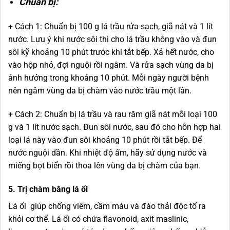
Chuẩn bị:
+ Cách 1: Chuẩn bị 100 g lá trầu rửa sạch, giã nát và 1 lít
nước. Lưu ý khi nước sôi thì cho lá trầu không vào và đun
sôi kỹ khoảng 10 phút trước khi tắt bếp. Xả hết nước, cho
vào hộp nhỏ, đợi nguội rồi ngâm. Và rửa sạch vùng da bị
ảnh hưởng trong khoảng 10 phút. Mỗi ngày người bệnh
nên ngâm vùng da bị chàm vào nước trầu một lần.
+ Cách 2: Chuẩn bị lá trầu và rau răm giã nát mỗi loại 100
g và 1 lít nước sạch. Đun sôi nước, sau đó cho hỗn hợp hai
loại lá này vào đun sôi khoảng 10 phút rồi tắt bếp. Để
nước nguội dần. Khi nhiệt độ ấm, hãy sử dụng nước và
miếng bọt biển rồi thoa lên vùng da bị chàm của bạn.
5. Trị chàm bằng lá ổi
Lá ổi giúp chống viêm, cầm máu và đào thải độc tố ra
khỏi cơ thể. Lá ổi có chứa flavonoid, axit maslinic,