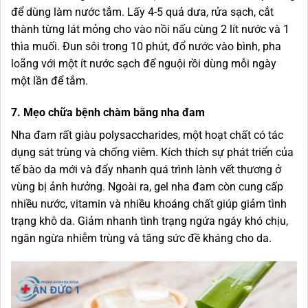
để dùng làm nước tắm. Lấy 4-5 quả dưa, rửa sạch, cắt
thành từng lát mỏng cho vào nồi nấu cùng 2 lít nước và 1
thìa muối. Đun sôi trong 10 phút, đổ nước vào bình, pha
loãng với một ít nước sạch để nguội rồi dùng mỗi ngày
một lần để tắm.
7. Mẹo chữa bệnh chàm bằng nha đam
Nha đam rất giàu polysaccharides, một hoạt chất có tác
dụng sát trùng và chống viêm. Kích thích sự phát triển của
tế bào da mới và đẩy nhanh quá trình lành vết thương ở
vùng bị ảnh hưởng. Ngoài ra, gel nha đam còn cung cấp
nhiều nước, vitamin và nhiều khoáng chất giúp giảm tình
trạng khô da. Giảm nhanh tình trạng ngứa ngáy khó chịu,
ngăn ngừa nhiễm trùng và tăng sức đề kháng cho da.