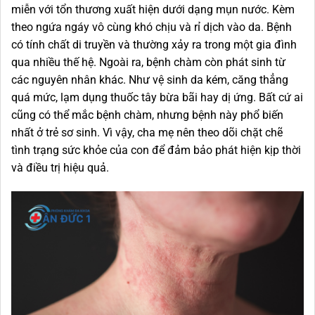
miễn với tổn thương xuất hiện dưới dạng mụn nước. Kèm
theo ngứa ngáy vô cùng khó chịu và rỉ dịch vào da. Bệnh
có tính chất di truyền và thường xảy ra trong một gia đình
qua nhiều thế hệ. Ngoài ra, bệnh chàm còn phát sinh từ
các nguyên nhân khác. Như vệ sinh da kém, căng thẳng
quá mức, lạm dụng thuốc tây bừa bãi hay dị ứng. Bất cứ ai
cũng có thể mắc bệnh chàm, nhưng bệnh này phổ biến
nhất ở trẻ sơ sinh. Vì vậy, cha mẹ nên theo dõi chặt chẽ
tình trạng sức khỏe của con để đảm bảo phát hiện kịp thời
và điều trị hiệu quả.