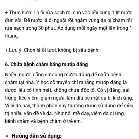
+ Thực hiện: Lá ổi rửa sạch rồi cho vào nồi cùng 1 lít nước
đun sôi. Để nước lá ổi nguội rồi ngâm vùng da bị chàm rồi
rửa sạch trong 30 phút. Áp dụng mỗi ngày một lần trong 1
tháng.
+ Lưu ý: Chọn lá ổi tươi, không bị sâu bệnh.
6. Chữa bệnh chàm bằng mướp đắng
Nhiều người cũng sử dụng mướp đắng để chữa bệnh
chàm tại nhà. Y học cổ truyền chỉ ra rằng mướp đắng là
dược liệu có tính mát, không chứa độc tố. Có vị đắng, sát
trùng, tiêu viêm, giảm ngứa, làm dịu bề mặt da bị kích ứng.
Vì lý do này, thành phần này thường được sử dụng để điều
trị nhiều vấn đề về da. Như nổi mề đay, viêm da dị ứng,
bệnh chàm và bệnh chàm ở trẻ em.
Hướng dẫn sử dụng: