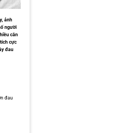
y, ảnh
số người
hiều căn
tích cực
ây đau
ơn đau