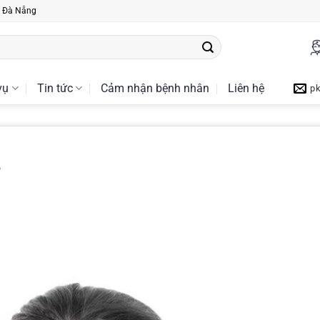
, Đà Nẵng
vụ
Tin tức
Cảm nhận bệnh nhân
Liên hệ
p
?