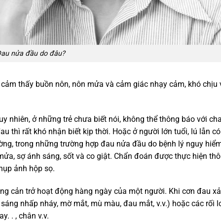
au nửa đầu do đâu?
 cảm thấy buồn nôn, nôn mửa và cảm giác nhạy cảm, khó chịu 
uy nhiên, ở những trẻ chưa biết nói, không thể thông báo với ch
u thì rất khó nhận biết kịp thời. Hoặc ở người lớn tuổi, lú lẫn có
ờng, trong những trường hợp đau nửa đầu do bệnh lý nguy hiể
mửa, sợ ánh sáng, sốt và co giật. Chẩn đoán được thực hiện th
chụp ảnh hộp sọ.
g cản trở hoạt động hàng ngày của một người. Khi cơn đau xảy
h sáng nhấp nháy, mờ mắt, mù màu, đau mắt, v.v.) hoặc các rối 
. . , chân v.v.