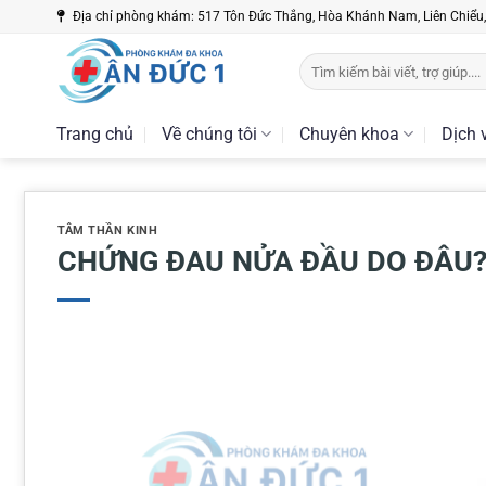
Bỏ
Địa chỉ phòng khám: 517 Tôn Đức Thắng, Hòa Khánh Nam, Liên Chiểu
qua
nội
dung
Trang chủ
Về chúng tôi
Chuyên khoa
Dịch 
TÂM THẦN KINH
CHỨNG ĐAU NỬA ĐẦU DO ĐÂU