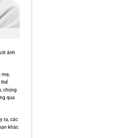
với ánh
a mẹ,
 thể
m, chúng
ông qua
 ra, các
loạn khác