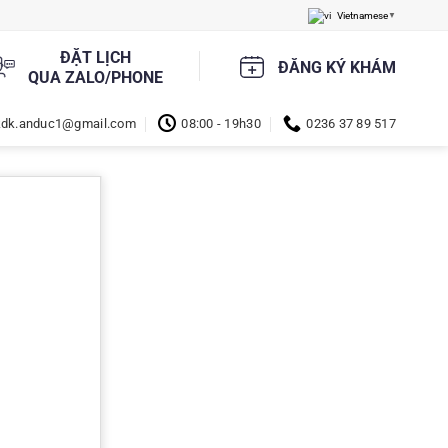
Vietnamese
▼
ĐẶT LỊCH
ĐĂNG KÝ KHÁM
QUA ZALO/PHONE
kdk.anduc1@gmail.com
08:00 - 19h30
0236 37 89 517