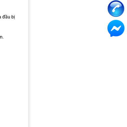
a đầu bị
n.