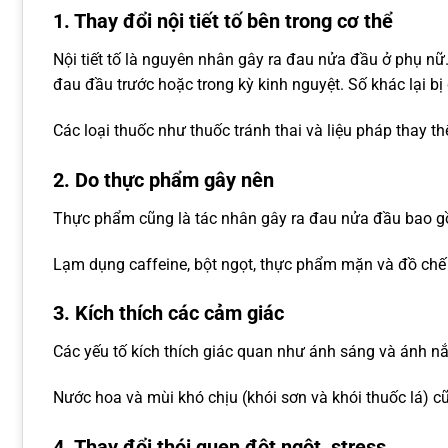
1. Thay đổi nội tiết tố bên trong cơ thể
Nội tiết tố là nguyên nhân gây ra đau nửa đầu ở phụ nữ.
đau đầu trước hoặc trong kỳ kinh nguyệt. Số khác lại b
Các loại thuốc như thuốc tránh thai và liệu pháp thay 
2. Do thực phẩm gây nên
Thực phẩm cũng là tác nhân gây ra đau nửa đầu bao gồm
Lạm dụng caffeine, bột ngọt, thực phẩm mặn và đồ chế 
3. Kích thích các cảm giác
Các yếu tố kích thích giác quan như ánh sáng và ánh nắn
Nước hoa và mùi khó chịu (khói sơn và khói thuốc lá) c
4. Thay đổi thói quen đột ngột, stress