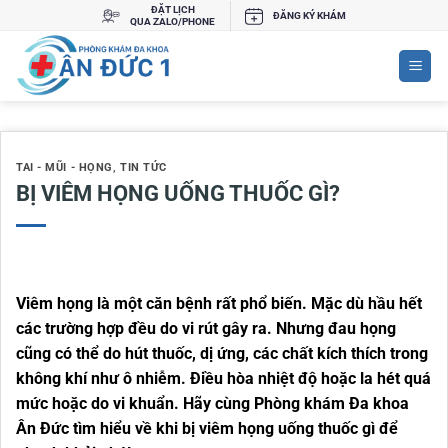
Bỏ
ĐẶT LỊCH
ĐĂNG KÝ KHÁM
QUA ZALO/PHONE
qua
nội
dung
TAI - MŨI - HỌNG
,
TIN TỨC
BỊ VIÊM HỌNG UỐNG THUỐC GÌ?
Viêm họng là một căn bệnh rất phổ biến. Mặc dù hầu hết
các trường hợp đều do vi rút gây ra. Nhưng đau họng
cũng có thể do hút thuốc, dị ứng, các chất kích thích trong
không khí như ô nhiễm. Điều hòa nhiệt độ hoặc la hét quá
mức hoặc do vi khuẩn. Hãy cùng Phòng khám Đa khoa
Ân Đức tìm hiểu về khi bị viêm họng uống thuốc gì để